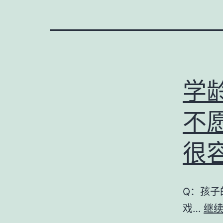
学
不
很
Q：孩子
戏…
继