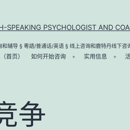
ISH-SPEAKING PSYCHOLOGIST AND COA
询和辅导 § 粵語/普通话/英语 § 线上咨询和鹿特丹线下咨
我（首页）
如何开始咨询
实用信息
打
打
开
开
菜
菜
单
单
竞争