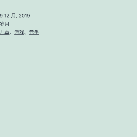
龄
前
9 12 月, 2019
孩
岁月
子
儿童
、
游戏
、
竞争
的
好
胜
心
很
强、
不
愿
意
接