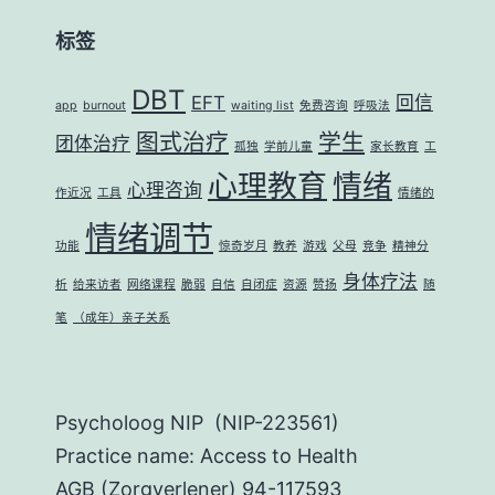
戏
标签
怎
DBT
么
EFT
回信
app
burnout
waiting list
免费咨询
呼吸法
办？
图式治疗
学生
团体治疗
孤独
学前儿童
家长教育
工
心理教育
情绪
心理咨询
作近况
工具
情绪的
情绪调节
功能
惊奇岁月
教养
游戏
父母
竞争
精神分
身体疗法
析
给来访者
网络课程
脆弱
自信
自闭症
资源
赞扬
随
笔
（成年）亲子关系
Psycholoog NIP (NIP-223561)
Practice name: Access to Health
AGB (Zorgverlener) 94-117593